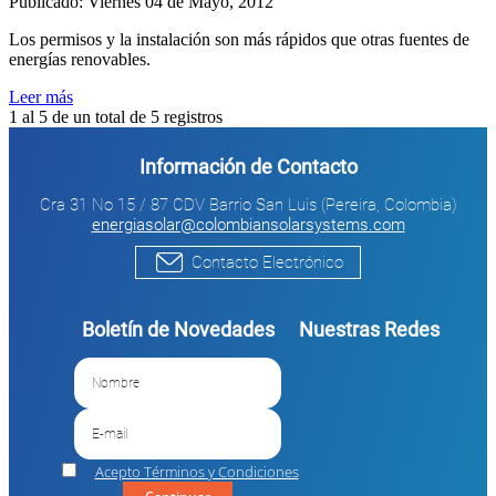
Publicado: Viernes 04 de Mayo, 2012
Los permisos y la instalación son más rápidos que otras fuentes de
energías renovables.
Leer más
1 al 5 de un total de
5 registros
Información de Contacto
Cra 31 No 15 / 87 CDV Barrio San Luis (Pereira, Colombia)
energiasolar@colombiansolarsystems.com
Contacto Electrónico
Boletín de Novedades
Nuestras Redes
Acepto Términos y Condiciones