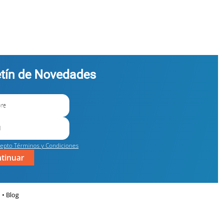
etín de Novedades
epto Términos y Condiciones
tinuar
Blog