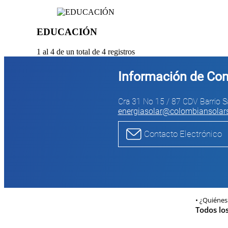
EDUCACIÓN
1 al 4 de un total de
4 registros
Información de Con
Cra 31 No 15 / 87 CDV Barrio Sa
energiasolar@colombiansola
Contacto Electrónico
¿Quiénes
Todos lo