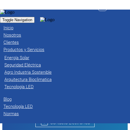
Inicio
Seguridad eléctrica
UPS
UPS
Toggle Navigation
Inicio
Nosotros
Clientes
Compartir en redes
Productos y Servicios
Energía Solar
Facebook
Twitter
WhatsApp
Share
Seguridad Eléctrica
Agro Industria Sostenible
Otros Productos
Arquitectura Bioclimatica
Tecnología LED
Información de Contacto
Blog
Tecnología LED
Cra 31 No 15 / 87 CDV Barrio San Luis (Pereira, Colombia)
energiasolar@colombiansolarsystems.com
Normas
Contacto Electrónico